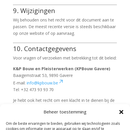
9. Wijzigingen
Wij behouden ons het recht voor dit document aan te
passen. De meest recente versie is steeds beschikbaar
op onze website of op aanvraag.
10. Contactgegevens
Voor vragen of verzoeken met betrekking tot dit beleid:
K&P Bouw en Pleisterwerken (KPBouw Gavere)
Baaigemstraat 53, 9890 Gavere
E-mail:
info@kpbouw.be
Tel: +32 473 93 93 70
Je hebt ook het recht om een klacht in te dienen bij de
Gegevensbeschermingsautoriteit
Beheer toestemming
(
www.gegevensbeschermingsautoriteit.be
) indien je
vindt dat jouw rechten niet correct worden nageleefd.
Om de beste ervaringen te bieden, gebruiken wij technologieën zoals
cookies om informatie over je apparaat op te slaan en/of te